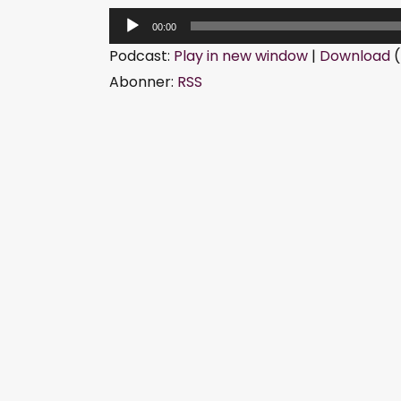
L
00:00
y
Podcast:
Play in new window
|
Download
(
d
Abonner:
RSS
a
v
s
p
i
l
l
e
r