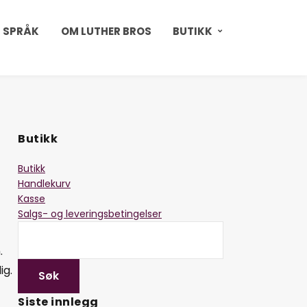
 SPRÅK
OM LUTHER BROS
BUTIKK
Butikk
Butikk
Handlekurv
Kasse
Salgs- og leveringsbetingelser
.
ig.
Siste innlegg