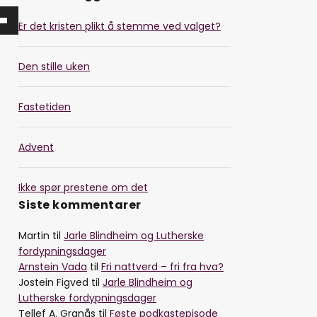
Er det kristen plikt å stemme ved valget?
Den stille uken
Fastetiden
Advent
Ikke spør prestene om det
Siste kommentarer
Martin
til
Jarle Blindheim og Lutherske
fordypningsdager
Arnstein Vada
til
Fri nattverd – fri fra hva?
Jostein Figved
til
Jarle Blindheim og
Lutherske fordypningsdager
Tellef A. Granås
til
Føste podkastepisode